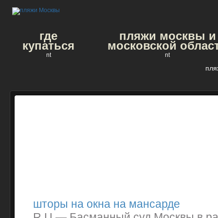
где
пляжи москвы и
купаться
московской облас
nt
nt
пля
шторы на окна на мансарде
R U — Басманный суд Москвы в р