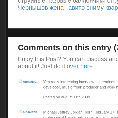
струйные, газовые баллончики стр
Чернышов жена
|
авито сниму квар
Comments on this entry 
Enjoy this Post? You can discuss an
about it! Just do it
over here
.
Yep realy interesting interview – it reminds
AdrianMG
developer, music freak producer and workin
Posted on August 11th 2009
Michael Jeffrey Jordan (born February 17, 1
Air Jordan
professional basketball player and active 